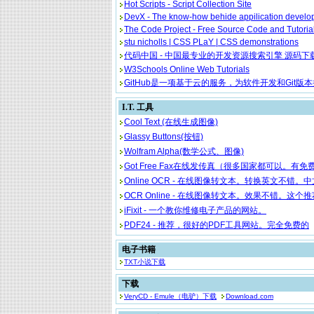
Hot Scripts - Script Collection Site
DevX - The know-how behide appilication devel
The Code Project - Free Source Code and Tutoria
stu nicholls | CSS PLaY | CSS demonstrations
代码中国 - 中国最专业的开发资源搜索引擎 源码下载 毕业设计 网页模板 页面脚本 技术文档 
W3Schools Online Web Tutorials
GitHub是一项基于云的服务，为软件开发和Git版本控制提供Intern
I.T. 工具
Cool Text (在线生成图像)
Glassy Buttons(按钮)
Wolfram Alpha(数学公式、图像)
Got Free Fax在线发传真（很多国家都可以。有免费的，但是有限制在美加。另外还有页数的限制。不过还
Online OCR - 在线图像转文本。转换英文不错。中文就没有试过。每小时可以免费转
OCR Online - 在线图像转文本。效果不错。这个推荐。但是限制多。要注册才能用。每个星期有5页
iFixit - 一个教你维修电子产品的网站。
PDF24 - 推荐，很好的PDF工具网站。完全免费的
电子书籍
TXT小说下载
下载
VeryCD - Emule（电驴）下载
Download.com