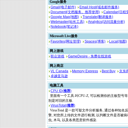
Google服务
Gmail(电子邮件)
Email Host(域名邮件服务)
Document(文档服务。推荐使用)
Calendar(日程
Google Map(地图)
Translate(翻译服务)
Webmaster(站长工具)
Analytics(访问流量分析)
Notebook(笔记本)
Microsoft Live服务
Favorites(网址管理)
Spaces(博客)
Local(地图)
网上游戏
联众游戏
GameDesire - 免费在线游戏
网上商店
VL Canada
Memory Express
Best Buy
京东
卓越亚马逊
电脑工具
CPU ID
(
推荐
)
里面有一个工具.叫CPU-Z, 可以检测你的主板型号等
别是对旧的主板.
VirusTotal
(
推荐
)
VirusTotal 是一款可疑文件分析服务, 通过各种知名
擎, 对您所上传的文件进行检测, 以判断文件是否被病毒
虫, 木马, 以及各类恶意软件感染.